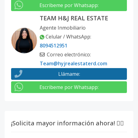
Escribeme por Whatsapp
:
TEAM H&J REAL ESTATE
Agente Inmobiliario
Celular / WhatsApp
:
8094512951
Correo electrónico
:
Team@hyjrealestaterd.com
Llámame
:
Escribeme por Whatsapp
:
¡Solicita mayor información ahora! 👇🏽