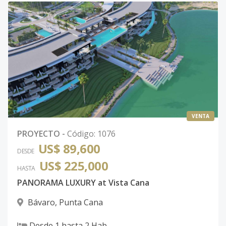
VENTA
PROYECTO
-
Código
:
1076
US$ 89,600
DESDE
US$ 225,000
HASTA
PANORAMA LUXURY at Vista Cana
Bávaro
,
Punta Cana
Desde
1
hasta
2
Hab.