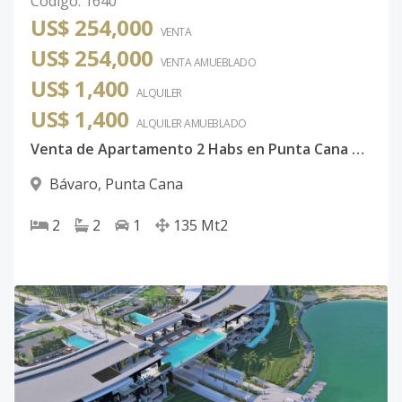
Código
:
1640
US$ 254,000
VENTA
US$ 254,000
VENTA AMUEBLADO
US$ 1,400
ALQUILER
US$ 1,400
ALQUILER
AMUEBLADO
Venta de Apartamento 2 Habs en Punta Cana a 2 minutos de Playa Bibijagua
Bávaro
,
Punta Cana
2
2
1
135
Mt2