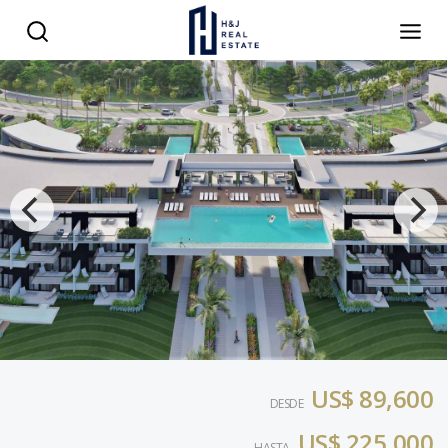
US$ 89,600
DESDE
US$ 225,000
HASTA