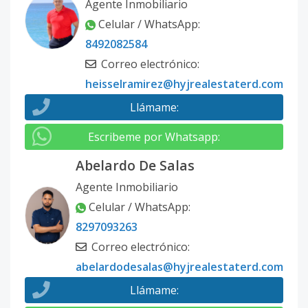
Agente Inmobiliario
Celular / WhatsApp
:
8492082584
Correo electrónico
:
heisselramirez@hyjrealestaterd.com
Llámame
:
Escribeme por Whatsapp
:
Abelardo De Salas
Agente Inmobiliario
Celular / WhatsApp
:
8297093263
Correo electrónico
:
abelardodesalas@hyjrealestaterd.com
Llámame
: