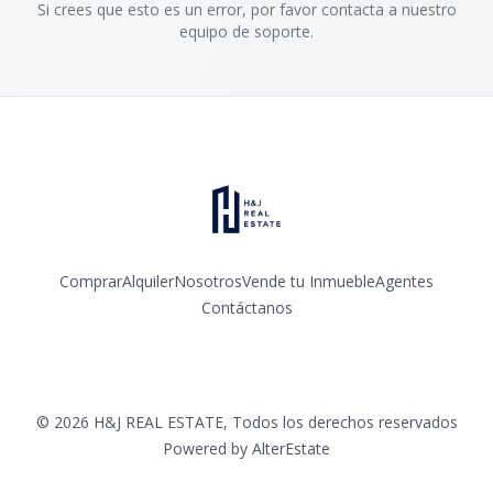
Si crees que esto es un error, por favor contacta a nuestro
equipo de soporte.
Comprar
Alquiler
Nosotros
Vende tu Inmueble
Agentes
Contáctanos
Facebook
Instagram
LinkedIn
YouTube
©
2026
H&J REAL ESTATE
,
Todos los derechos reservados
Powered by
AlterEstate