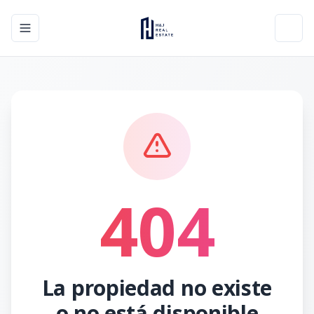
Toggle navigation menu
Toggl
404
La propiedad no existe
o no está disponible