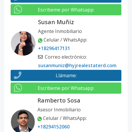
Escribeme por Whatsapp
:
Susan Muñiz
Agente Inmobiliario
Celular / WhatsApp
:
+18296417131
Correo electrónico
:
susanmuniz@hyjrealestaterd.com
Llámame
:
Escribeme por Whatsapp
:
Ramberto Sosa
Asesor Inmobiliario
Celular / WhatsApp
:
+18294152060