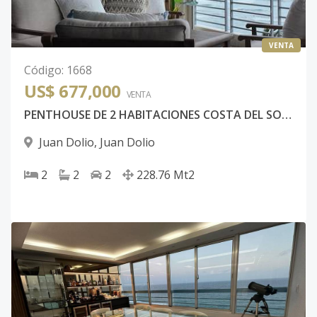
VENTA
Código
:
1668
US$ 677,000
VENTA
PENTHOUSE DE 2 HABITACIONES COSTA DEL SOL II JUAN DOLIO PRIMERA LINEA DE PLAYA
Juan Dolio
,
Juan Dolio
2
2
2
228.76
Mt2