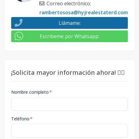
Correo electrónico
:
rambertososa@hyjrealestaterd.com
Llámame
:
Escribeme por Whatsapp
:
¡Solicita mayor información ahora! 👇🏽
Nombre completo
*
Teléfono
*