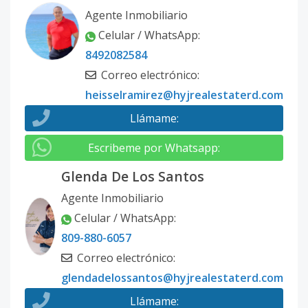
Agente Inmobiliario
Celular / WhatsApp
:
8492082584
Correo electrónico
:
heisselramirez@hyjrealestaterd.com
Llámame
:
Escribeme por Whatsapp
:
Glenda De Los Santos
Agente Inmobiliario
Celular / WhatsApp
:
809-880-6057
Correo electrónico
:
glendadelossantos@hyjrealestaterd.com
Llámame
: