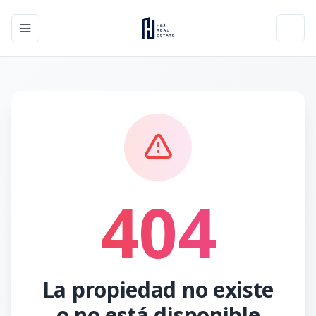
Toggle navigation menu
Toggl
404
La propiedad no existe
o no está disponible