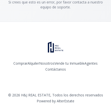
Si crees que esto es un error, por favor contacta a nuestro
equipo de soporte.
Comprar
Alquiler
Nosotros
Vende tu Inmueble
Agentes
Contáctanos
Facebook
Instagram
LinkedIn
YouTube
©
2026
H&J REAL ESTATE
,
Todos los derechos reservados
Powered by
AlterEstate