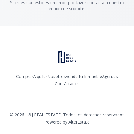
Si crees que esto es un error, por favor contacta a nuestro
equipo de soporte.
Comprar
Alquiler
Nosotros
Vende tu Inmueble
Agentes
Contáctanos
Facebook
Instagram
LinkedIn
YouTube
©
2026
H&J REAL ESTATE
,
Todos los derechos reservados
Powered by
AlterEstate