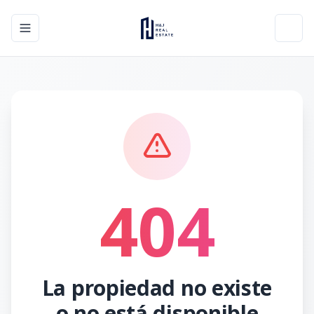
Toggle navigation menu
Toggl
404
La propiedad no existe
o no está disponible