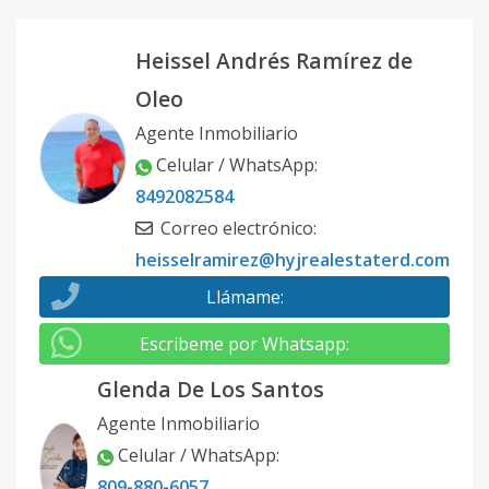
Heissel Andrés Ramírez de
Oleo
Agente Inmobiliario
Celular / WhatsApp
:
8492082584
Correo electrónico
:
heisselramirez@hyjrealestaterd.com
Llámame
:
Escribeme por Whatsapp
:
Glenda De Los Santos
Agente Inmobiliario
Celular / WhatsApp
:
809-880-6057