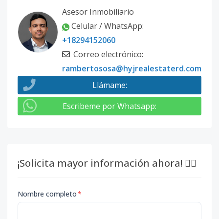
Asesor Inmobiliario
Celular / WhatsApp
:
+18294152060
Correo electrónico
:
rambertososa@hyjrealestaterd.com
Llámame
:
Escribeme por Whatsapp
:
¡Solicita mayor información ahora! 👇🏽
Nombre completo
*