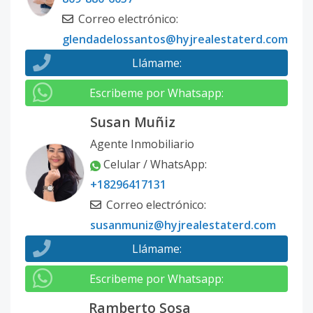
Correo electrónico
:
glendadelossantos@hyjrealestaterd.com
Llámame
:
Escribeme por Whatsapp
:
Susan Muñiz
Agente Inmobiliario
Celular / WhatsApp
:
+18296417131
Correo electrónico
:
susanmuniz@hyjrealestaterd.com
Llámame
:
Escribeme por Whatsapp
:
Ramberto Sosa