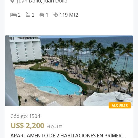
Juan Dolio
,
Juan Dolio
2
2
1
119
Mt2
ALQUILER
Código
:
1504
US$ 2,200
ALQUILER
APARTAMENTO DE 2 HABITACIONES EN PRIMERA LÍNEA DE PLAYA, MARBELLA JUAN DOLIO