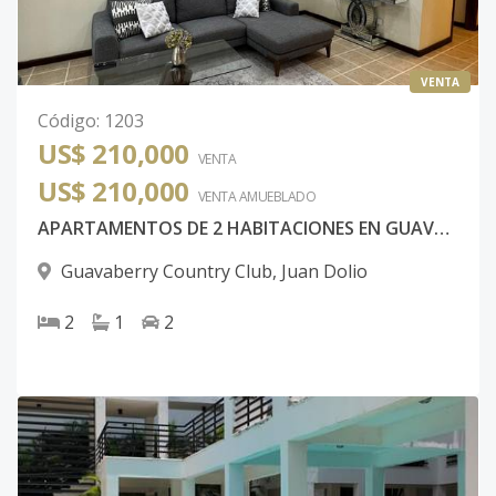
VENTA
Código
:
1203
US$ 210,000
VENTA
US$ 210,000
VENTA AMUEBLADO
APARTAMENTOS DE 2 HABITACIONES EN GUAVABERRY COUNTRY CLUB
Guavaberry Country Club
,
Juan Dolio
2
1
2