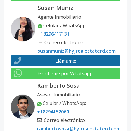
Susan Muñiz
Agente Inmobiliario
Celular / WhatsApp
:
+18296417131
Correo electrónico
:
susanmuniz@hyjrealestaterd.com
Llámame
:
Escribeme por Whatsapp
:
Ramberto Sosa
Asesor Inmobiliario
Celular / WhatsApp
:
+18294152060
Correo electrónico
:
rambertososa@hyjrealestaterd.com