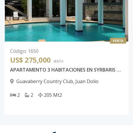
VENTA
Código
:
1650
US$ 275,000
VENTA
APARTAMENTO 3 HABITACIONES EN SYRBARIS GUAVABERRY COUNTRY CLUB JUAN DOLIO
Guavaberry Country Club
,
Juan Dolio
2
2
205
Mt2