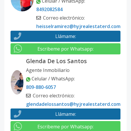
Celular / WhatsApp
:
8492082584
Correo electrónico
:
heisselramirez@hyjrealestaterd.com
Llámame
:
Escribeme por Whatsapp
:
Glenda De Los Santos
Agente Inmobiliario
Celular / WhatsApp
:
809-880-6057
Correo electrónico
:
glendadelossantos@hyjrealestaterd.com
Llámame
:
Escribeme por Whatsapp
: