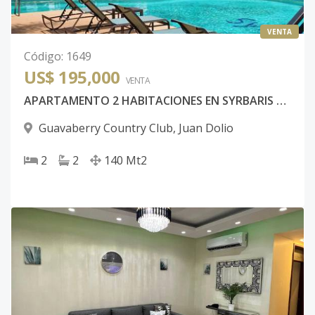
VENTA
Código
:
1649
US$ 195,000
VENTA
APARTAMENTO 2 HABITACIONES EN SYRBARIS GUAVABERRY COUNTRY CLUB JUAN DOLIO
Guavaberry Country Club
,
Juan Dolio
2
2
140
Mt2