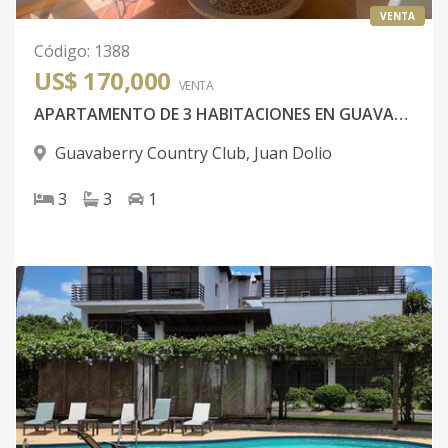
VENTA
Código
:
1388
US$ 170,000
VENTA
APARTAMENTO DE 3 HABITACIONES EN GUAVABERRY COUNTRY CLUB JUAN DOLIO
Guavaberry Country Club
,
Juan Dolio
3
3
1