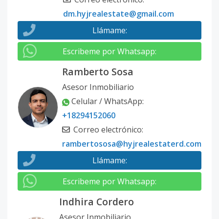
dm.hyjrealestate@gmail.com
Llámame
:
Escribeme por Whatsapp
:
Ramberto Sosa
Asesor Inmobiliario
Celular / WhatsApp
:
+18294152060
Correo electrónico
:
rambertososa@hyjrealestaterd.com
Llámame
:
Escribeme por Whatsapp
:
Indhira Cordero
Asesor Inmobiliario