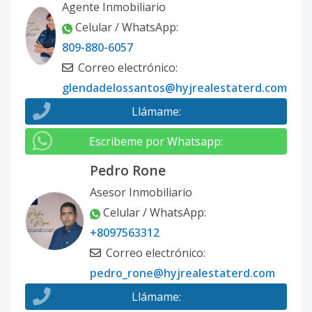
Agente Inmobiliario
Celular / WhatsApp
:
809-880-6057
Correo electrónico
:
glendadelossantos@hyjrealestaterd.com
Llámame
:
Escribeme por Whatsapp
:
Pedro Rone
Asesor Inmobiliario
Celular / WhatsApp
:
+8097563312
Correo electrónico
:
pedro_rone@hyjrealestaterd.com
Llámame
: