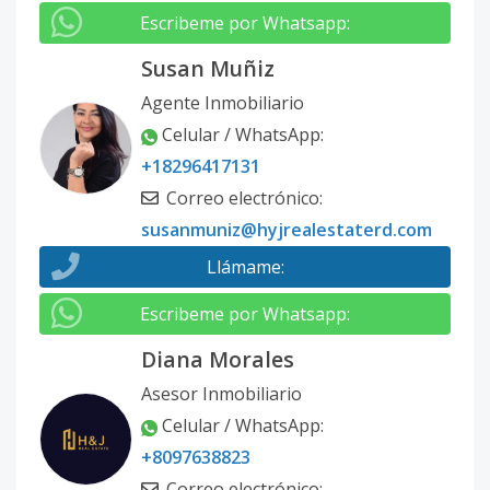
Escribeme por Whatsapp
:
Susan Muñiz
Agente Inmobiliario
Celular / WhatsApp
:
+18296417131
Correo electrónico
:
susanmuniz@hyjrealestaterd.com
Llámame
:
Escribeme por Whatsapp
:
Diana Morales
Asesor Inmobiliario
Celular / WhatsApp
:
+8097638823
Correo electrónico
: