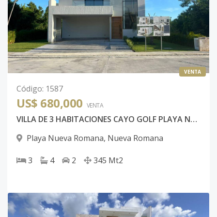
VENTA
Código
:
1587
US$ 680,000
VENTA
VILLA DE 3 HABITACIONES CAYO GOLF PLAYA NUEVA ROMANA
Playa Nueva Romana
,
Nueva Romana
3
4
2
345
Mt2