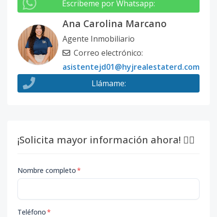
Escribeme por Whatsapp
:
Ana Carolina Marcano
Agente Inmobiliario
Correo electrónico
:
asistentejd01@hyjrealestaterd.com
Llámame
:
¡Solicita mayor información ahora! 👇🏽
Nombre completo
*
Teléfono
*