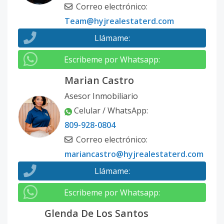
Correo electrónico
:
Team@hyjrealestaterd.com
Llámame
:
Escribeme por Whatsapp
:
Marian Castro
Asesor Inmobiliario
Celular / WhatsApp
:
809-928-0804
Correo electrónico
:
mariancastro@hyjrealestaterd.com
Llámame
:
Escribeme por Whatsapp
:
Glenda De Los Santos