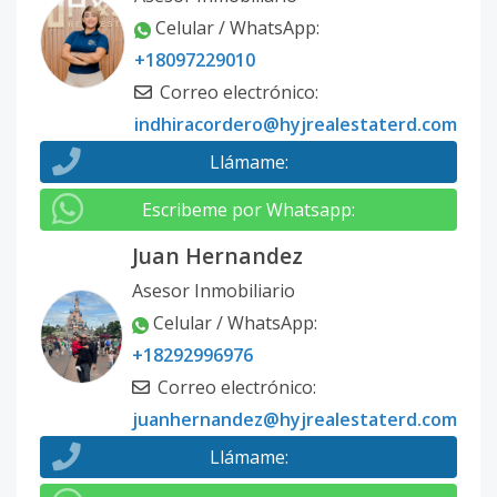
Celular / WhatsApp
:
+18097229010
Correo electrónico
:
indhiracordero@hyjrealestaterd.com
Llámame
:
Escribeme por Whatsapp
:
Juan Hernandez
Asesor Inmobiliario
Celular / WhatsApp
:
+18292996976
Correo electrónico
:
juanhernandez@hyjrealestaterd.com
Llámame
: