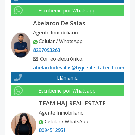
Escribeme por Whatsapp
:
Abelardo De Salas
Agente Inmobiliario
Celular / WhatsApp
:
8297093263
Correo electrónico
:
abelardodesalas@hyjrealestaterd.com
Llámame
:
Escribeme por Whatsapp
:
TEAM H&J REAL ESTATE
Agente Inmobiliario
Celular / WhatsApp
:
8094512951