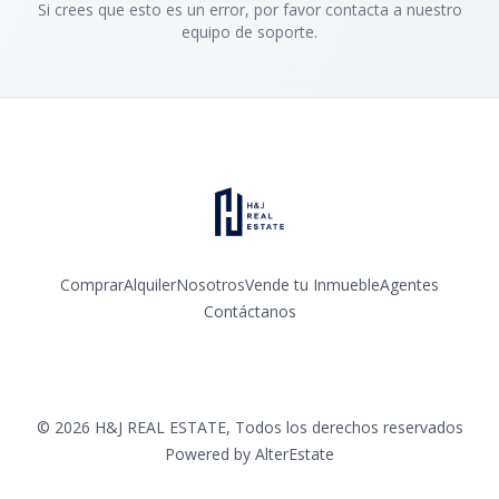
Si crees que esto es un error, por favor contacta a nuestro
equipo de soporte.
Comprar
Alquiler
Nosotros
Vende tu Inmueble
Agentes
Contáctanos
Facebook
Instagram
LinkedIn
YouTube
©
2026
H&J REAL ESTATE
,
Todos los derechos reservados
Powered by
AlterEstate