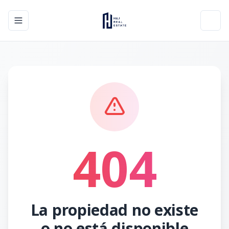
Toggle navigation menu
Toggl
404
La propiedad no existe
o no está disponible