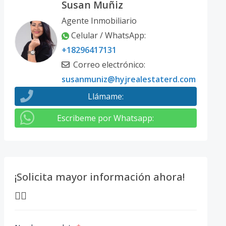
Susan Muñiz
Agente Inmobiliario
Celular / WhatsApp
:
+18296417131
Correo electrónico
:
susanmuniz@hyjrealestaterd.com
Llámame
:
Escribeme por Whatsapp
:
¡Solicita mayor información ahora!
👇🏽