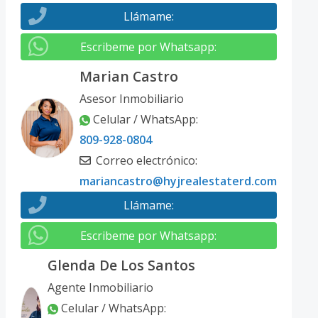
Llámame
:
Escribeme por Whatsapp
:
Marian Castro
Asesor Inmobiliario
Celular / WhatsApp
:
809-928-0804
Correo electrónico
:
mariancastro@hyjrealestaterd.com
Llámame
:
Escribeme por Whatsapp
:
Glenda De Los Santos
Agente Inmobiliario
Celular / WhatsApp
: