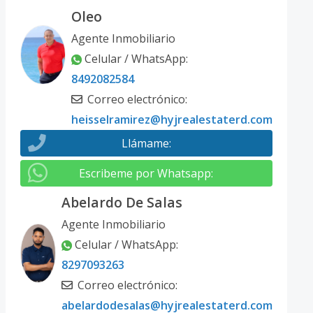
Oleo
Agente Inmobiliario
Celular / WhatsApp
:
8492082584
Correo electrónico
:
heisselramirez@hyjrealestaterd.com
Llámame
:
Escribeme por Whatsapp
:
Abelardo De Salas
Agente Inmobiliario
Celular / WhatsApp
:
8297093263
Correo electrónico
:
abelardodesalas@hyjrealestaterd.com