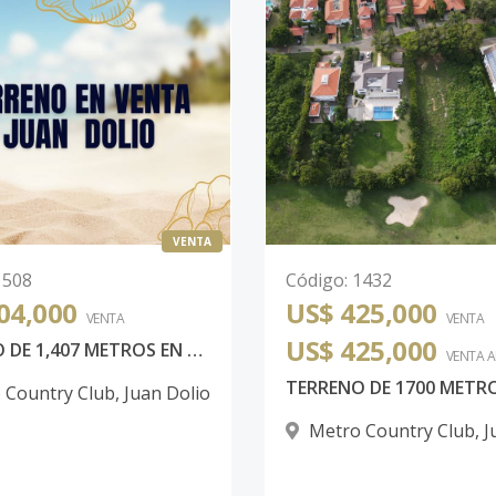
VENTA
1508
Código
:
1432
04,000
US$ 425,000
VENTA
VENTA
US$ 425,000
TERRENO DE 1,407 METROS EN METRO COUNTRY CLUB JUAN DOLIO
VENTA 
 Country Club
,
Juan Dolio
Metro Country Club
,
J