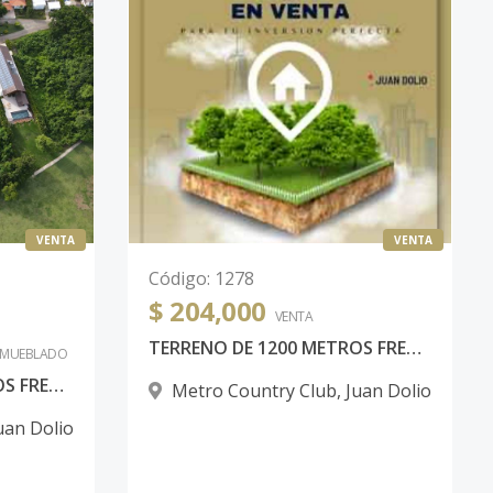
VENTA
VENTA
Código
:
1278
$ 204,000
VENTA
TERRENO DE 1200 METROS FRENTE AL CAMPO DE GOLF EN METRO COUNTRY CLUB
AMUEBLADO
TERRENO DE 1700 METROS FRENTE AL CAMPO DE GOLF EN METRO COUNTRY CLUB JUAN DOLIO
Metro Country Club
,
Juan Dolio
uan Dolio