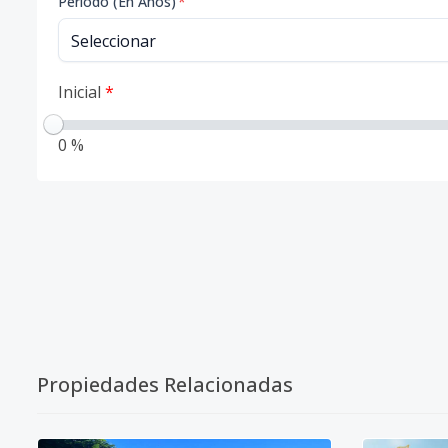
Período (En Años)
*
Inicial
*
0 %
Propiedades Relacionadas