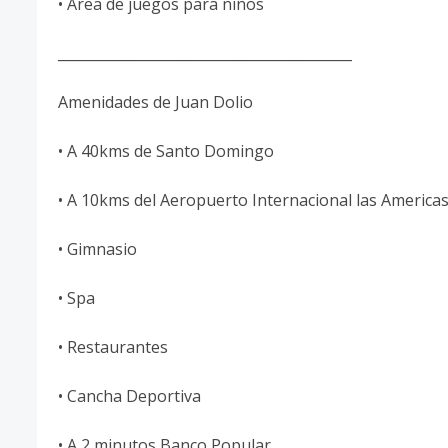
• Área de juegos para niños
__________________________________________
Amenidades de Juan Dolio
• A 40kms de Santo Domingo
• A 10kms del Aeropuerto Internacional las America
• Gimnasio
• Spa
• Restaurantes
• Cancha Deportiva
• A 2 minutos Banco Popular