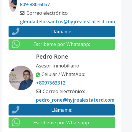
809-880-6057
Correo electrónico
:
glendadelossantos@hyjrealestaterd.com
Llámame
:
Escribeme por Whatsapp
:
Pedro Rone
Asesor Inmobiliario
Celular / WhatsApp
:
+8097563312
Correo electrónico
:
pedro_rone@hyjrealestaterd.com
Llámame
:
Escribeme por Whatsapp
: