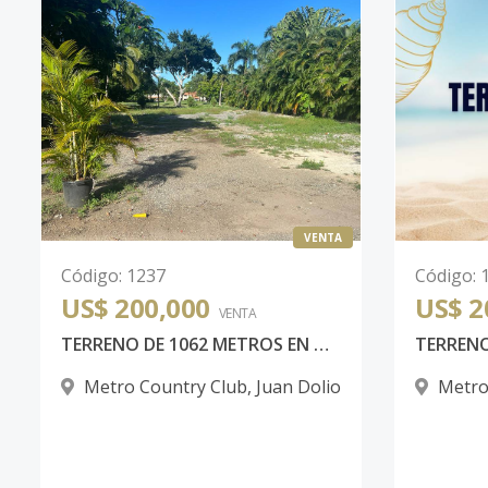
VENTA
Código
:
1237
Código
:
US$ 200,000
US$ 2
VENTA
TERRENO DE 1062 METROS EN METRO COUNTRY CLUB JUAN DOLIO
Metro Country Club
,
Juan Dolio
Metro