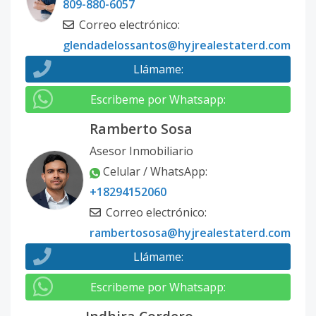
809-880-6057
Correo electrónico
:
glendadelossantos@hyjrealestaterd.com
Llámame
:
Escribeme por Whatsapp
:
Ramberto Sosa
Asesor Inmobiliario
Celular / WhatsApp
:
+18294152060
Correo electrónico
:
rambertososa@hyjrealestaterd.com
Llámame
:
Escribeme por Whatsapp
: