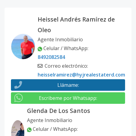
Heissel Andrés Ramírez de
Oleo
Agente Inmobiliario
Celular / WhatsApp
:
8492082584
Correo electrónico
:
heisselramirez@hyjrealestaterd.com
Llámame
:
Escribeme por Whatsapp
:
Glenda De Los Santos
Agente Inmobiliario
Celular / WhatsApp
: