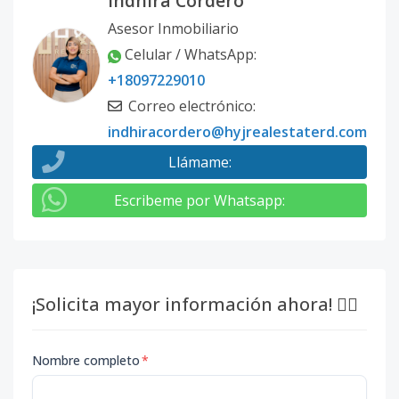
Indhira Cordero
Asesor Inmobiliario
Celular / WhatsApp
:
+18097229010
Correo electrónico
:
indhiracordero@hyjrealestaterd.com
Llámame
:
Escribeme por Whatsapp
:
¡Solicita mayor información ahora! 👇🏽
Nombre completo
*