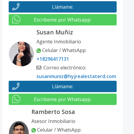
Llámame
:
Escribeme por Whatsapp
:
Susan Muñiz
Agente Inmobiliario
Celular / WhatsApp
:
+18296417131
Correo electrónico
:
susanmuniz@hyjrealestaterd.com
Llámame
:
Escribeme por Whatsapp
:
Ramberto Sosa
Asesor Inmobiliario
Celular / WhatsApp
: