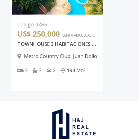
Código
:
1485
US$ 250,000
VENTA AMUEBLADO
TOWNHOUSE 3 HABITACIONES EN METRO COUNTRY CLUB JUAN DOLIO
Metro Country Club
,
Juan Dolio
3
3
2
194
Mt2