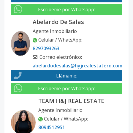
Escribeme por Whatsapp
:
Abelardo De Salas
Agente Inmobiliario
Celular / WhatsApp
:
8297093263
Correo electrónico
:
abelardodesalas@hyjrealestaterd.com
Llámame
:
Escribeme por Whatsapp
:
TEAM H&J REAL ESTATE
Agente Inmobiliario
Celular / WhatsApp
:
8094512951