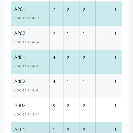
A201
2
2
2
-
1
6
Código
1147
-3
A202
2
1
1
-
1
5
Código
1147
-4
A401
4
2
2
-
1
6
Código
1147
-5
A402
4
1
1
-
1
5
Código
1147
-6
B302
3
2
2
-
1
9
Código
1147
-7
A101
1
2
2
-
1
6