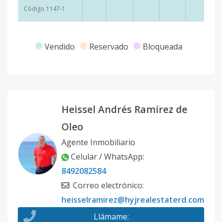
Código
1147
-1
Vendido
Reservado
Bloqueada
Heissel Andrés Ramírez de
Oleo
Agente Inmobiliario
Celular / WhatsApp
:
8492082584
Correo electrónico
:
heisselramirez@hyjrealestaterd.com
Llámame
: