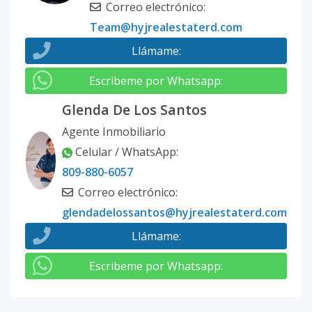
Correo electrónico
:
Team@hyjrealestaterd.com
Llámame
:
Escribeme por Whatsapp
:
Glenda De Los Santos
Agente Inmobiliario
Celular / WhatsApp
:
809-880-6057
Correo electrónico
:
glendadelossantos@hyjrealestaterd.com
Llámame
:
Escribeme por Whatsapp
: