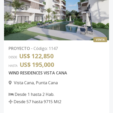
VENTA
PROYECTO
-
Código
:
1147
US$ 122,850
DESDE
US$ 195,000
HASTA
WIND RESIDENCES VISTA CANA
Vista Cana
,
Punta Cana
Desde
1
hasta
2
Hab.
Desde
57
hasta
9715
Mt2