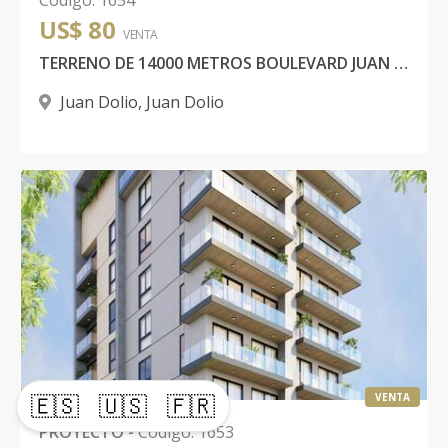
Código
:
1654
US$ 80
VENTA
TERRENO DE 14000 METROS BOULEVARD JUAN DOLIO
Juan Dolio
,
Juan Dolio
🇪🇸
🇺🇸
🇫🇷
VENTA
PROYECTO
-
Código
:
1653