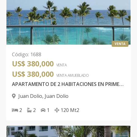
VENTA
Código
:
1688
US$ 380,000
VENTA
US$ 380,000
VENTA AMUEBLADO
APARTAMENTO DE 2 HABITACIONES EN PRIMERA LÍNEA DE PLAYA, MARBELLA JUAN DOLIO
Juan Dolio
,
Juan Dolio
2
2
1
120
Mt2