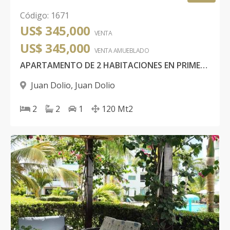
Código
:
1671
US$ 345,000
VENTA
US$ 345,000
VENTA AMUEBLADO
APARTAMENTO DE 2 HABITACIONES EN PRIMERA LÍNEA DE PLAYA, MARBELLA JUAN DOLIO
Juan Dolio
,
Juan Dolio
2
2
1
120
Mt2