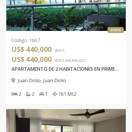
VENTA
Código
:
1667
US$ 440,000
VENTA
US$ 440,000
VENTA AMUEBLADO
APARTAMENTO DE 2 HABITACIONES EN PRIMERA LÍNEA DE PLAYA, MARBELLA JUAN DOLIO
Juan Dolio
,
Juan Dolio
2
2
1
161
Mt2