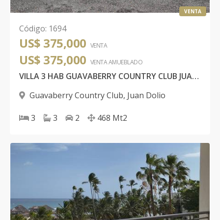
VENTA
Código
:
1694
US$ 375,000
VENTA
US$ 375,000
VENTA AMUEBLADO
VILLA 3 HAB GUAVABERRY COUNTRY CLUB JUAN DOLIO
Guavaberry Country Club
,
Juan Dolio
3
3
2
468
Mt2