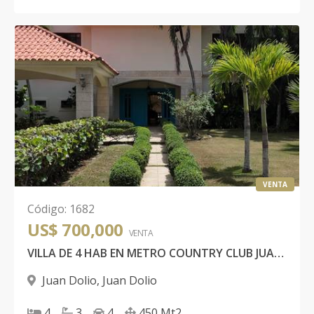
VENTA
Código
:
1682
US$ 700,000
VENTA
VILLA DE 4 HAB EN METRO COUNTRY CLUB JUAN DOLIO
Juan Dolio
,
Juan Dolio
4
3
4
450
Mt2