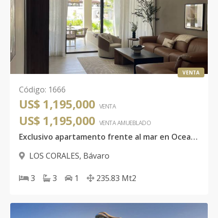
VENTA
Código
:
1666
US$ 1,195,000
VENTA
US$ 1,195,000
VENTA AMUEBLADO
Exclusivo apartamento frente al mar en Ocean Bay por USD 1,195,000
LOS CORALES
,
Bávaro
3
3
1
235.83
Mt2