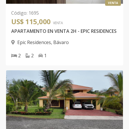
VENTA
Código
:
1695
US$ 115,000
VENTA
APARTAMENTO EN VENTA 2H - EPIC RESIDENCES
Epic Residences
,
Bávaro
2
2
1