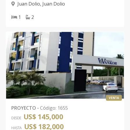
Juan Dolio
,
Juan Dolio
1
2
VENTA
PROYECTO
-
Código
:
1655
US$ 145,000
DESDE
US$ 182,000
HASTA