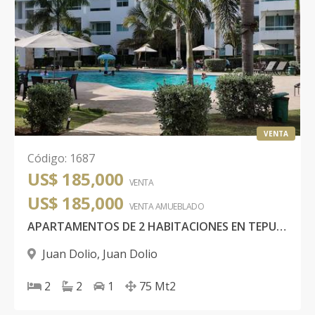
VENTA
Código
:
1687
US$ 185,000
VENTA
US$ 185,000
VENTA AMUEBLADO
APARTAMENTOS DE 2 HABITACIONES EN TEPUY JUAN DOLIO
Juan Dolio
,
Juan Dolio
2
2
1
75
Mt2