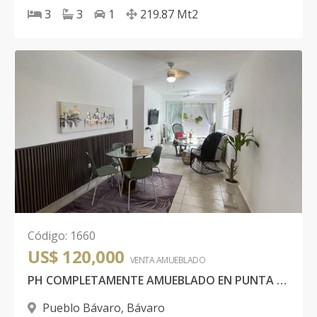
3
3
1
219.87
Mt2
Código
:
1660
US$ 120,000
VENTA AMUEBLADO
PH COMPLETAMENTE AMUEBLADO EN PUNTA CANA | TERRAZA PRIVADA | US$125K
Pueblo Bávaro
,
Bávaro