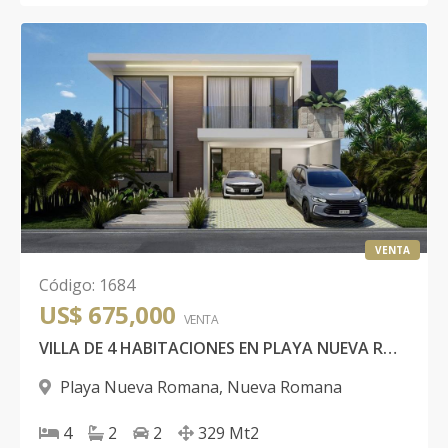
VENTA
Código
:
1684
US$ 675,000
VENTA
VILLA DE 4 HABITACIONES EN PLAYA NUEVA ROMANA
Playa Nueva Romana
,
Nueva Romana
4
2
2
329
Mt2