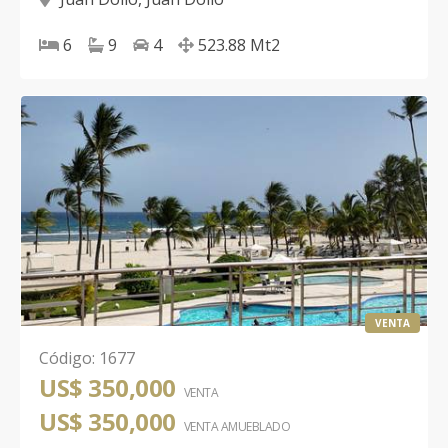
6
9
4
523.88
Mt2
VENTA
Código
:
1677
US$ 350,000
VENTA
US$ 350,000
VENTA AMUEBLADO