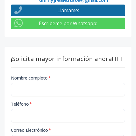
dm.hyjrealestate@gmail.com
Llámame
:
Escribeme por Whatsapp
:
¡Solicita mayor información ahora! 👇🏽
Nombre completo
*
Teléfono
*
Correo Electrónico
*