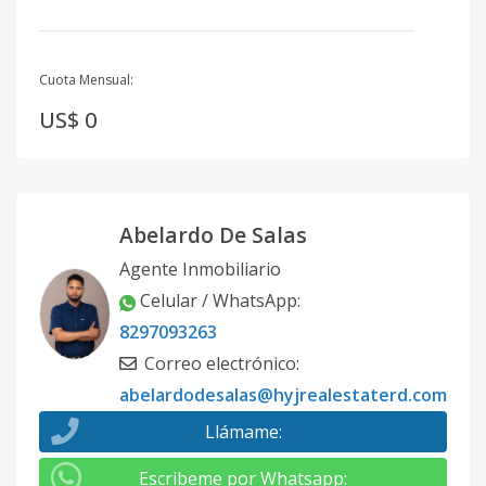
Cuota Mensual:
US$ 0
Abelardo De Salas
Agente Inmobiliario
Celular / WhatsApp
:
8297093263
Correo electrónico
:
abelardodesalas@hyjrealestaterd.com
Llámame
:
Escribeme por Whatsapp
: