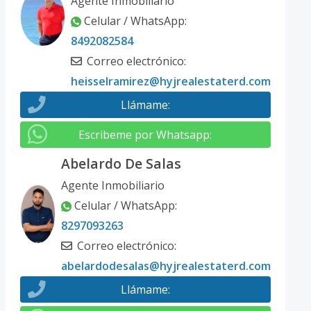
Agente Inmobiliario
Celular / WhatsApp
:
8492082584
Correo electrónico
:
heisselramirez@hyjrealestaterd.com
Llámame
:
Escribeme por Whatsapp
:
Abelardo De Salas
Agente Inmobiliario
Celular / WhatsApp
:
8297093263
Correo electrónico
:
abelardodesalas@hyjrealestaterd.com
Llámame
: