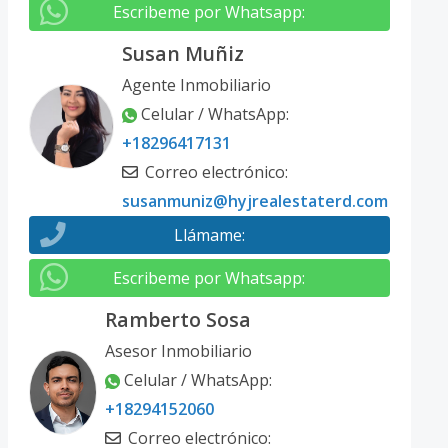
Escribeme por Whatsapp
:
Susan Muñiz
Agente Inmobiliario
Celular / WhatsApp
:
+18296417131
Correo electrónico
:
susanmuniz@hyjrealestaterd.com
Llámame
:
Escribeme por Whatsapp
:
Ramberto Sosa
Asesor Inmobiliario
Celular / WhatsApp
:
+18294152060
Correo electrónico
: