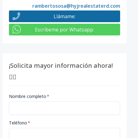
rambertososa@hyjrealestaterd.com
Llámame
:
Escribeme por Whatsapp
:
¡Solicita mayor información ahora!
👇🏽
Nombre completo
*
Teléfono
*